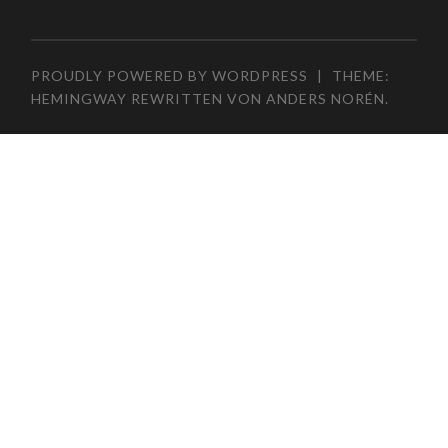
PROUDLY POWERED BY WORDPRESS
|
THEME:
HEMINGWAY REWRITTEN VON
ANDERS NORÉN
.