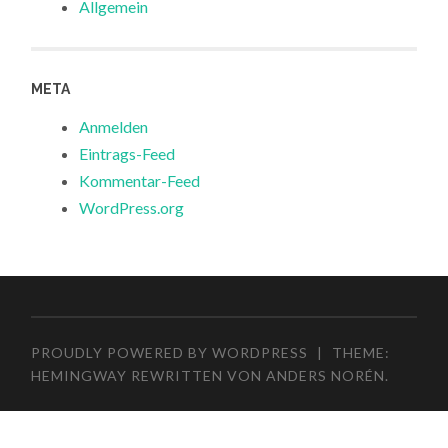
Allgemein
META
Anmelden
Eintrags-Feed
Kommentar-Feed
WordPress.org
PROUDLY POWERED BY WORDPRESS
|
THEME:
HEMINGWAY REWRITTEN VON
ANDERS NORÉN
.