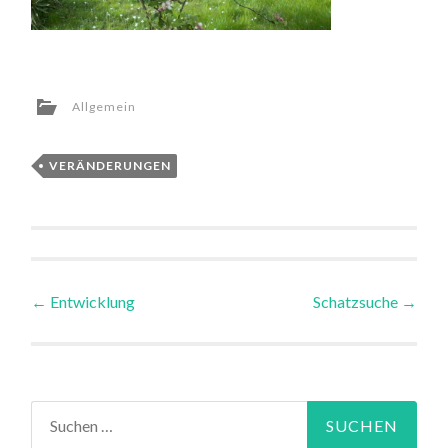
Allgemein
VERÄNDERUNGEN
←
Entwicklung
Schatzsuche
→
Beitragsnavigation
Suchen nach: